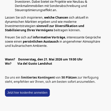
Investoren. Dabei bietet sie Projekte wie Neubau &
Denkmalimmobilien mit Sonderabschreibung und
Steueroptimierungseffekt an.
Lassen Sie sich inspirieren,
welche
Chancen
sich aktuell in
dynamischen Märkten ergeben und wie moderne
Investmentstrategien
sinnvoll
zur
Diversifikation und
Stabilisierung Ihres Vermögens
beitragen können.
Freuen Sie sich auf
informative
Vorträge
, interessante Gespräche
sowie einen
persönlichen
Austausch
in angenehmer Atmosphäre
und kulinarischem Ambiente.
Wann? Donnerstag, den 21. Mai 2026 um 19:00 Uhr
Wo? Via del Gusto Landshut
Da uns ein
limitiertes Kontingent
von
50
Plätzen
zur Verfügung
steht, empfehlen wir Ihnen, sich am besten sofort anzumelden.
Jetzt hier kostenfrei anmelden