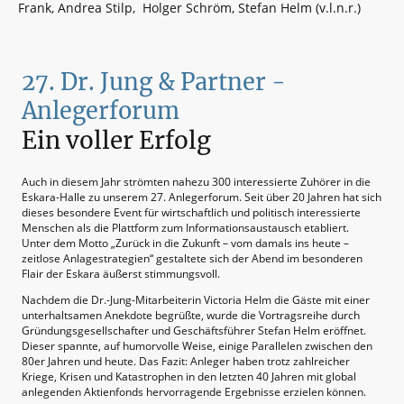
Frank, Andrea Stilp, Holger Schröm, Stefan Helm (v.l.n.r.)
27. Dr. Jung & Partner -
Anlegerforum
Ein voller Erfolg
Auch in diesem Jahr strömten nahezu 300 interessierte Zuhörer in die
Eskara-Halle zu unserem 27. Anlegerforum. Seit über 20 Jahren hat sich
dieses besondere Event für wirtschaftlich und politisch interessierte
Menschen als die Plattform zum Informationsaustausch etabliert.
Unter dem Motto „Zurück in die Zukunft – vom damals ins heute –
zeitlose Anlagestrategien“ gestaltete sich der Abend im besonderen
Flair der Eskara äußerst stimmungsvoll.
Nachdem die Dr.-Jung-Mitarbeiterin Victoria Helm die Gäste mit einer
unterhaltsamen Anekdote begrüßte, wurde die Vortragsreihe durch
Gründungsgesellschafter und Geschäftsführer Stefan Helm eröffnet.
Dieser spannte, auf humorvolle Weise, einige Parallelen zwischen den
80er Jahren und heute. Das Fazit: Anleger haben trotz zahlreicher
Kriege, Krisen und Katastrophen in den letzten 40 Jahren mit global
anlegenden Aktienfonds hervorragende Ergebnisse erzielen können.