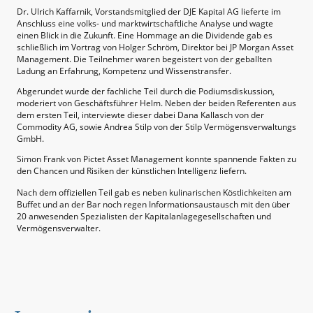
Dr. Ulrich Kaffarnik, Vorstandsmitglied der DJE Kapital AG lieferte im
Anschluss eine volks- und marktwirtschaftliche Analyse und wagte
einen Blick in die Zukunft. Eine Hommage an die Dividende gab es
schließlich im Vortrag von Holger Schröm, Direktor bei JP Morgan Asset
Management. Die Teilnehmer waren begeistert von der geballten
Ladung an Erfahrung, Kompetenz und Wissenstransfer.
Abgerundet wurde der fachliche Teil durch die Podiumsdiskussion,
moderiert von Geschäftsführer Helm. Neben der beiden Referenten aus
dem ersten Teil, interviewte dieser dabei Dana Kallasch von der
Commodity AG, sowie Andrea Stilp von der Stilp Vermögensverwaltungs
GmbH.
Simon Frank von Pictet Asset Management konnte spannende Fakten zu
den Chancen und Risiken der künstlichen Intelligenz liefern.
Nach dem offiziellen Teil gab es neben kulinarischen Köstlichkeiten am
Buffet und an der Bar noch regen Informationsaustausch mit den über
20 anwesenden Spezialisten der Kapitalanlagegesellschaften und
Vermögensverwalter.