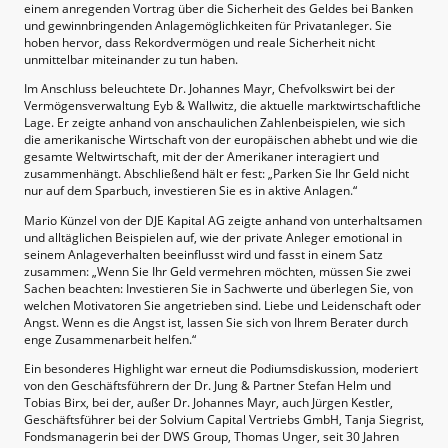
einem anregenden Vortrag über die Sicherheit des Geldes bei Banken
und gewinnbringenden Anlagemöglichkeiten für Privatanleger. Sie
hoben hervor, dass Rekordvermögen und reale Sicherheit nicht
unmittelbar miteinander zu tun haben.
Im Anschluss beleuchtete Dr. Johannes Mayr, Chefvolkswirt bei der
Vermögensverwaltung Eyb & Wallwitz, die aktuelle marktwirtschaftliche
Lage. Er zeigte anhand von anschaulichen Zahlenbeispielen, wie sich
die amerikanische Wirtschaft von der europäischen abhebt und wie die
gesamte Weltwirtschaft, mit der der Amerikaner interagiert und
zusammenhängt. Abschließend hält er fest: „Parken Sie Ihr Geld nicht
nur auf dem Sparbuch, investieren Sie es in aktive Anlagen.“
Mario Künzel von der DJE Kapital AG zeigte anhand von unterhaltsamen
und alltäglichen Beispielen auf, wie der private Anleger emotional in
seinem Anlageverhalten beeinflusst wird und fasst in einem Satz
zusammen: „Wenn Sie Ihr Geld vermehren möchten, müssen Sie zwei
Sachen beachten: Investieren Sie in Sachwerte und überlegen Sie, von
welchen Motivatoren Sie angetrieben sind. Liebe und Leidenschaft oder
Angst. Wenn es die Angst ist, lassen Sie sich von Ihrem Berater durch
enge Zusammenarbeit helfen.“
Ein besonderes Highlight war erneut die Podiumsdiskussion, moderiert
von den Geschäftsführern der Dr. Jung & Partner Stefan Helm und
Tobias Birx, bei der, außer Dr. Johannes Mayr, auch Jürgen Kestler,
Geschäftsführer bei der Solvium Capital Vertriebs GmbH, Tanja Siegrist,
Fondsmanagerin bei der DWS Group, Thomas Unger, seit 30 Jahren