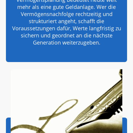
mehr als eine gute Geldanlage. Wer die
Vermögensnachfolge rechtzeitig und
strukturiert angeht, schafft die
Voraussetzungen dafür, Werte langfristig zu
sichern und geordnet an die nächste
Generation weiterzugeben.